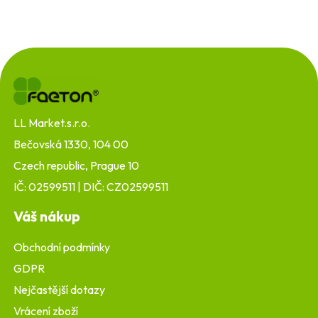
Z
á
p
a
t
LL Market.s.r.o.
í
Bečovská 1330, 104 00
Czech republic, Prague 10
IČ: 02599511 | DIČ: CZ02599511
Váš nákup
Obchodní podmínky
GDPR
Nejčastější dotazy
Vrácení zboží