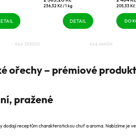
5
5
Měrná
Měrná
236,32 Kč / 1 kg
205,33 Kč /
cena:
cena:
hvězdiček.
hvězdiče
ETAIL
DETAIL
DO K
Kód:
333000
Kód:
444104
O
v
ké ořechy – prémiové produk
l
á
d
a
ní, pražené
c
í
p
r
v
y dodají receptům charakteristickou chuť a aroma. Nabízíme je ve
k