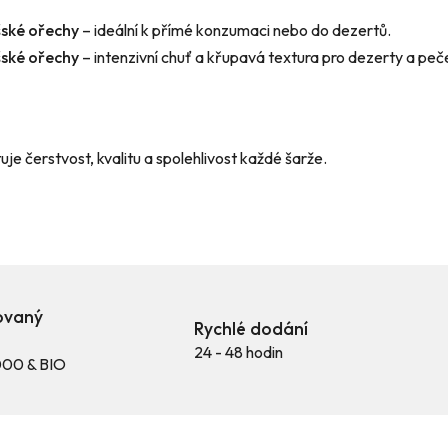
y
v
šské ořechy
– ideální k přímé konzumaci nebo do dezertů.
ý
šské ořechy
– intenzivní chuť a křupavá textura pro dezerty a peče
p
i
s
u
je čerstvost, kvalitu a spolehlivost každé šarže.
kovaný
Rychlé dodání
24 - 48 hodin
00 & BIO