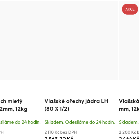
AKCE
Průměrné
Průměrn
ech mletý
Vlašské ořechy jádra LH
Vlašská
hodnocení
hodnocen
-2mm, 12kg
(80 % 1/2)
mm, 12
produktu
produktu
je
je
íláme do 24 hodin.
Skladem. Odesíláme do 24 hodin.
Skladem.
5,0
5,0
PH
2 110 Kč bez DPH
2 200 Kč 
z
z
2 363,20 Kč
2 464 Kč