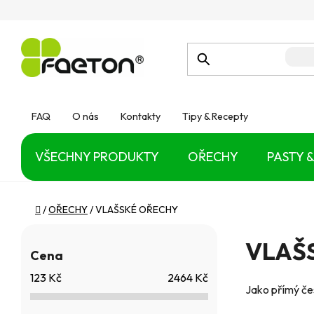
Přejít
na
obsah
FAQ
O nás
Kontakty
Tipy & Recepty
VŠECHNY PRODUKTY
OŘECHY
PASTY &
Domů
/
OŘECHY
/
VLAŠSKÉ OŘECHY
P
VLAŠ
o
Cena
123
Kč
2464
Kč
s
Jako přímý če