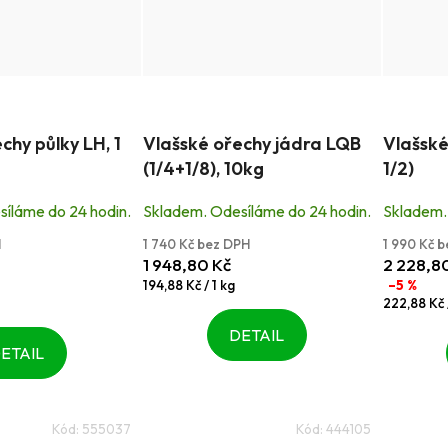
Průměrné
Průměrn
chy půlky LH, 1
Vlašské ořechy jádra LQB
Vlašské
hodnocení
hodnocen
(1/4+1/8), 10kg
1/2)
produktu
produktu
je
je
íláme do 24 hodin.
Skladem. Odesíláme do 24 hodin.
Skladem.
5,0
5,0
H
1 740 Kč bez DPH
1 990 Kč 
z
z
1 948,80 Kč
2 228,8
5
5
Měrná
194,88 Kč / 1 kg
–5 %
cena:
Měrná
222,88 Kč /
hvězdiček.
hvězdiče
cena:
DETAIL
ETAIL
Kód:
555037
Kód:
444105