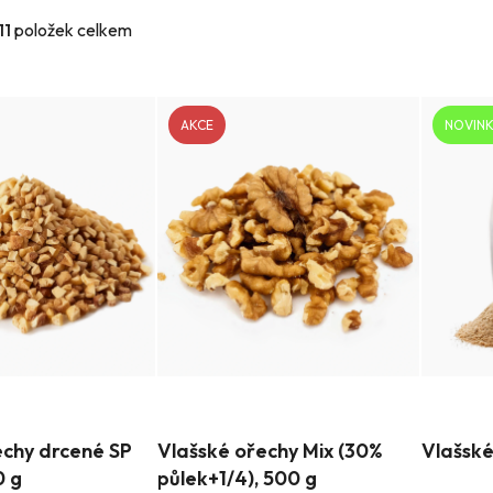
11
položek celkem
AKCE
NOVIN
Průměrné
Průměrn
echy drcené SP
Vlašské ořechy Mix (30%
Vlašské
hodnocení
hodnocen
0 g
půlek+1/4), 500 g
produktu
produktu