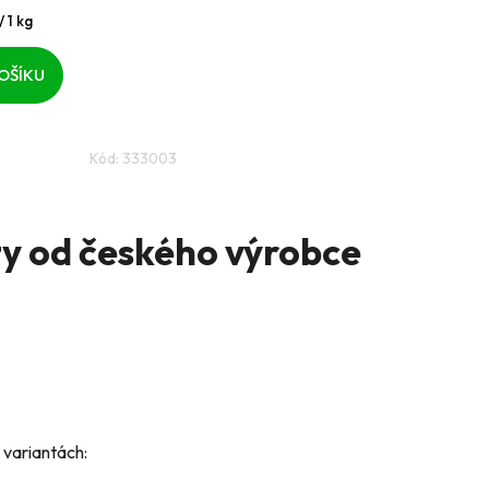
 1 kg
k.
OŠÍKU
Kód:
333003
ty od českého výrobce
 variantách: