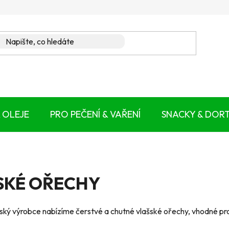
 OLEJE
PRO PEČENÍ & VAŘENÍ
SNACKY & DOR
SKÉ OŘECHY
ský výrobce nabízíme čerstvé a chutné vlašské ořechy, vhodné pro