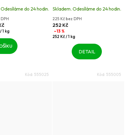
t
je
 Odesíláme do 24 hodin.
Skladem. Odesíláme do 24 hodin.
ů
4,5
z DPH
225 Kč bez DPH
z
Kč
252 Kč
5
/ 1 kg
–13 %
Měrná
252 Kč / 1 kg
k.
hvězdiček.
cena:
OŠÍKU
DETAIL
Kód:
555025
Kód:
555005