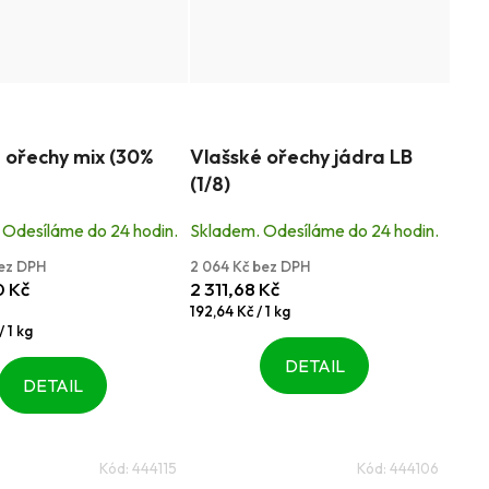
é
Průměrné
 ořechy mix (30%
Vlašské ořechy jádra LB
í
hodnocení
(1/8)
produktu
je
 Odesíláme do 24 hodin.
Skladem. Odesíláme do 24 hodin.
5,0
bez DPH
2 064 Kč bez DPH
z
0 Kč
2 311,68 Kč
5
Měrná
192,64 Kč / 1 kg
cena:
 1 kg
k.
hvězdiček.
DETAIL
DETAIL
Kód:
444115
Kód:
444106