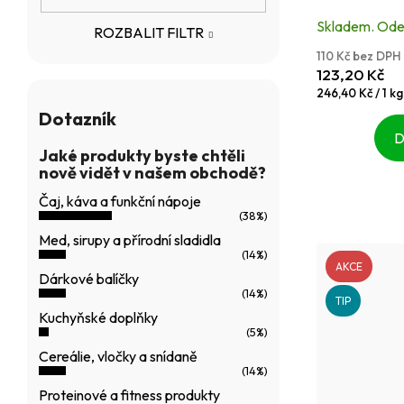
k
je
Skladem. Odes
ROZBALIT FILTR
t
5,0
110 Kč bez DPH
z
ů
123,20 Kč
5
Měrná
246,40 Kč / 1 kg
cena:
hvězdiček.
Dotazník
D
Jaké produkty byste chtěli
nově vidět v našem obchodě?
Čaj, káva a funkční nápoje
(38%)
Med, sirupy a přírodní sladidla
(14%)
AKCE
Dárkové balíčky
(14%)
TIP
Kuchyňské doplňky
(5%)
Cereálie, vločky a snídaně
(14%)
Proteinové a fitness produkty