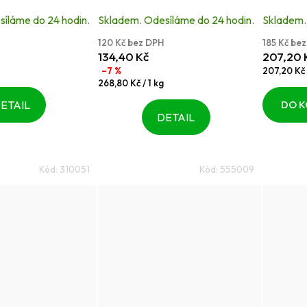
je
je
íláme do 24 hodin.
Skladem. Odesíláme do 24 hodin.
Skladem.
5,0
4,7
120 Kč bez DPH
185 Kč be
z
z
134,40 Kč
207,20 
5
5
Měrná
–7 %
207,20 Kč 
Měrná
cena:
268,80 Kč / 1 kg
hvězdiček.
hvězdiče
cena:
ETAIL
DO K
DETAIL
Kód:
310051
Kód:
555009