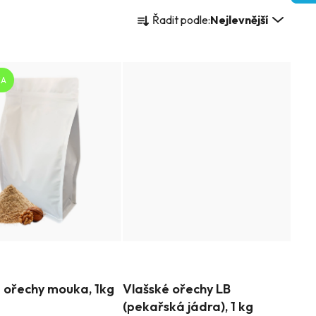
Ř
Řadit podle:
Nejlevnější
a
z
KA
e
n
í
p
r
o
d
u
é
Průměrné
 ořechy mouka, 1kg
Vlašské ořechy LB
í
hodnocení
k
(pekařská jádra), 1 kg
produktu