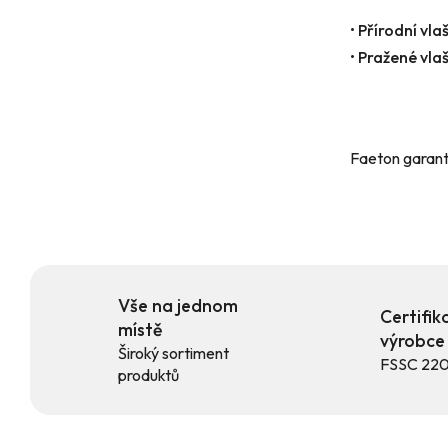
•
Přírodní vla
•
Pražené vla
Faeton garantu
Vše na jednom
Certifi
místě
výrobce
Široký sortiment
FSSC 220
produktů