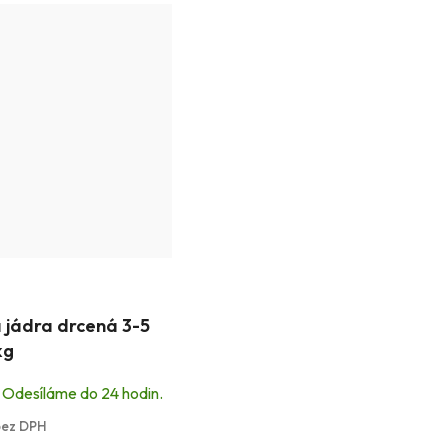
é
 jádra drcená 3-5
í
kg
 Odesíláme do 24 hodin.
bez DPH