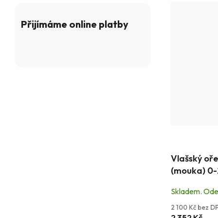
Přijímáme online platby
Průměrné
Vlašský oř
hodnocení
(mouka) 0
produktu
je
Skladem. Odes
5,0
2 100 Kč bez D
z
2 352 Kč