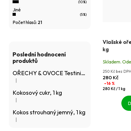
(10%)
Jiné
(5%)
Počet hlasů:
21
Průměrné
Vlašské oře
hodnocení
kg
produktu
Poslední hodnocení
je
produktů
Skladem. Odes
5,0
250 Kč bez DP
OŘECHY & OVOCE Testini®, 50 g
z
280 Kč
|
5
Hodnocení produktu je 5 z 5 hvězdiček.
–16 %
Měrná
280 Kč / 1 kg
hvězdiček.
Kokosový cukr, 1 kg
cena:
|
Hodnocení produktu je 4 z 5 hvězdiček.
D
Kokos strouhaný jemný, 1 kg
|
Hodnocení produktu je 5 z 5 hvězdiček.