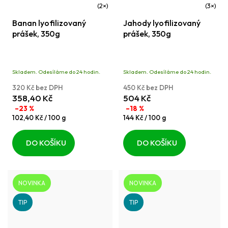
Průměrné
Průměrné
Banan lyofilizovaný
Jahody lyofilizovaný
hodnocení
hodnocení
prášek, 350g
prášek, 350g
produktu
produktu
je
je
4,5
5,0
Skladem. Odesíláme do 24 hodin.
Skladem. Odesíláme do 24 hodin.
z
z
320 Kč bez DPH
450 Kč bez DPH
5
5
358,40 Kč
504 Kč
hvězdiček.
hvězdiček.
–23 %
–18 %
Měrná
Měrná
102,40 Kč / 100 g
144 Kč / 100 g
cena:
cena:
DO KOŠÍKU
DO KOŠÍKU
NOVINKA
NOVINKA
TIP
TIP