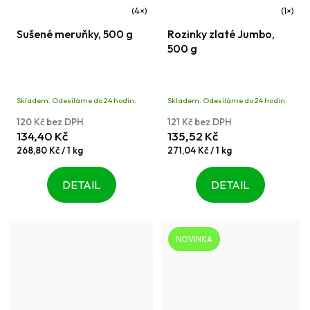
Průměrné
Průměrné
Sušené meruňky, 500 g
Rozinky zlaté Jumbo,
hodnocení
hodnocení
500 g
produktu
produktu
je
je
4,5
5,0
Skladem. Odesíláme do 24 hodin.
Skladem. Odesíláme do 24 hodin.
z
z
120 Kč bez DPH
121 Kč bez DPH
5
5
134,40 Kč
135,52 Kč
hvězdiček.
hvězdiček.
Měrná
Měrná
268,80 Kč / 1 kg
271,04 Kč / 1 kg
cena:
cena:
DETAIL
DETAIL
NOVINKA