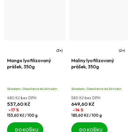
Průměrné
Průměrné
Mango lyofilizovaný
Maliny lyofilizovaný
hodnocení
hodnocení
prášek, 350g
prášek, 350g
produktu
produktu
je
je
5,0
4,5
Skladem. Odesíláme do 24 hodin.
Skladem. Odesíláme do 24 hodin.
z
z
480 Kč bez DPH
580 Kč bez DPH
5
5
537,60 Kč
649,60 Kč
hvězdiček.
hvězdiček.
–17 %
–14 %
Měrná
Měrná
153,60 Kč / 100 g
185,60 Kč / 100 g
cena:
cena:
DO KOŠÍKU
DO KOŠÍKU