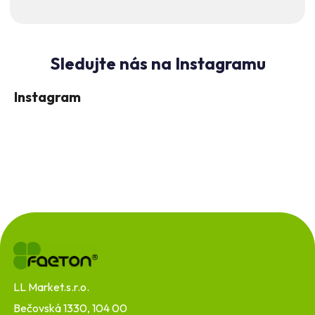
Instagram
Z
á
p
a
t
LL Market.s.r.o.
í
Bečovská 1330, 104 00