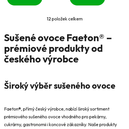
12
položek celkem
O
v
l
Sušené ovoce Faeton® –
á
prémiové produkty od
d
a
českého výrobce
c
í
p
r
Široký výběr sušeného ovoce
v
k
y
v
Faeton®, přímý český výrobce, nabízí široký sortiment
ý
p
prémiového sušeného ovoce vhodného pro pekárny,
i
cukrárny, gastronomii i koncové zákazníky. Naše produkty