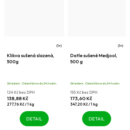
Průměrné
Průměrné
Klikva sušená slazená,
Datle sušené Medjool,
hodnocení
hodnocení
500g
500 g
produktu
produktu
je
je
5,0
5,0
Skladem. Odesíláme do 24 hodin.
Skladem. Odesíláme do 24 hodin.
z
z
124 Kč bez DPH
155 Kč bez DPH
5
5
138,88 Kč
173,60 Kč
hvězdiček.
hvězdiček.
Měrná
Měrná
277,76 Kč / 1 kg
347,20 Kč / 1 kg
cena:
cena:
DETAIL
DETAIL