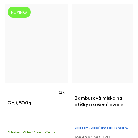
NOVINKA
Průměrné
Bambusová miska na
Goji, 500g
hodnocení
oříšky a sušené ovoce
produktu
je
Skladem. Odesíláme do 48 hodin.
5,0
Skladem. Odesíláme do 24 hodin.
z
164,46 Kč bez DPH