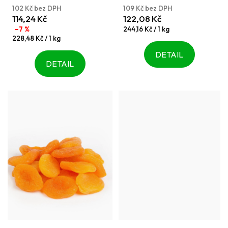
z
z
102 Kč bez DPH
109 Kč bez DPH
5
5
114,24 Kč
122,08 Kč
hvězdiček.
hvězdiček.
Měrná
–7 %
244,16 Kč / 1 kg
Měrná
cena:
228,48 Kč / 1 kg
cena:
DETAIL
DETAIL