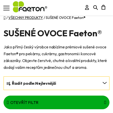
Přihlášení
Hledat
N
Domů
/
VŠECHNY PRODUKTY
/
SUŠENÉ OVOCE Faeton®
K
SUŠENÉ OVOCE Faeton®
Jako přímý český výrobce nabízíme prémiové sušené ovoce
Faeton® pro pekárny, cukrárny, gastronomii i koncové
zákazníky. Objevte čerstvé, chutné a kvalitní produkty, které
dodají vašim receptům jedinečnou chuť a aroma.
Ř
Řadit podle:
Nejlevnější
a
z
e
OTEVŘÍT FILTR
n