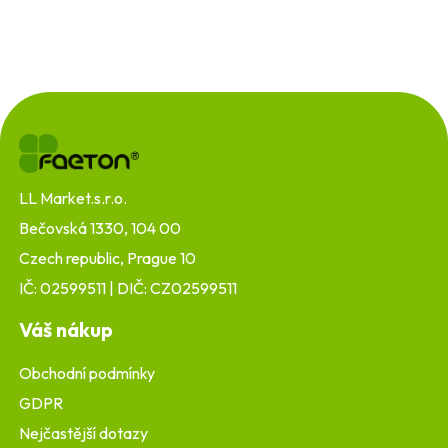
Z
á
p
a
t
LL Market.s.r.o.
í
Bečovská 1330, 104 00
Czech republic, Prague 10
IČ: 02599511 | DIČ: CZ02599511
Váš nákup
Obchodní podmínky
GDPR
Nejčastější dotazy