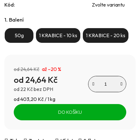
Kód:
Zvolte variantu
1. Balení
50g
1 KRABICE - 10 ks
1 KRABICE - 20 ks
od 24,64 Kč
až –20 %
od
24,64 Kč
od
22 Kč
bez DPH
Měrná cena:
od 403,20 Kč / 1 kg
DO KOŠÍKU