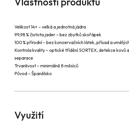
Vlastnosti produktu
Velikost 14+ – velká a jednotná jádra
99,98 % čistota jader – bez zbytků skořápek
100 % přírodní – bez konzervačních látek, přísad a umělýc
Kontrola kvality – optické třídění SORTEX, detekce kovů
separace
Trvanlivost – minimálně 8 měsíců
Původ – Španělsko
Využití