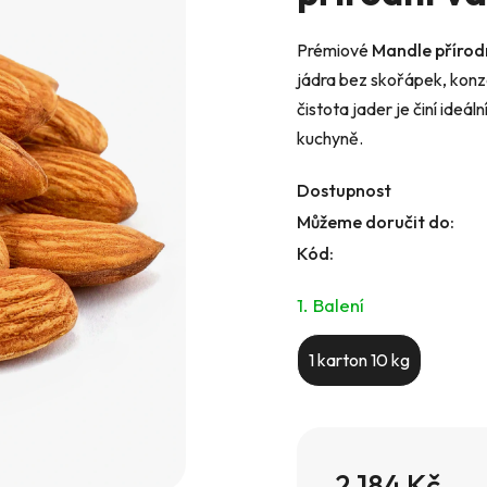
5,0
z
Prémiové
Mandle přírodn
5
jádra bez skořápek, konze
hvězdiček.
čistota jader je činí ideál
kuchyně.
Dostupnost
Můžeme doručit do:
Kód:
1. Balení
1 karton 10 kg
2 184 Kč