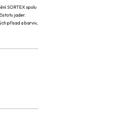
ídění SORTEX spolu
čistotu jader.
ch přísad a barviv,