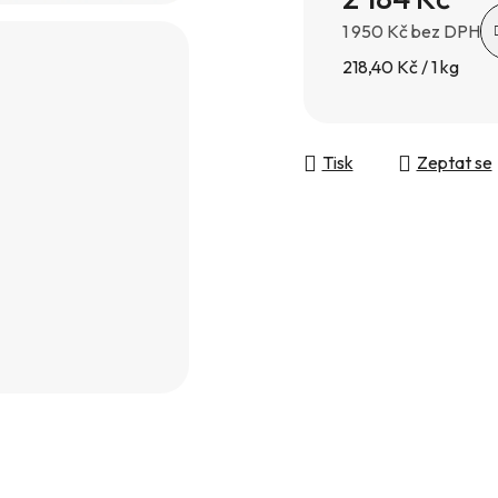
1 950 Kč bez DPH
Měrná cena:
218,40 Kč / 1 kg
Tisk
Zeptat se