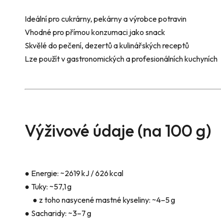
Ideální pro cukrárny, pekárny a výrobce potravin
Vhodné pro přímou konzumaci jako snack
Skvělé do pečení, dezertů a kulinářských receptů
Lze použít v gastronomických a profesionálních kuchyních
Výživové údaje (na 100 g)
● Energie: ~2619 kJ / 626 kcal
● Tuky: ~57,1 g
● z toho nasycené mastné kyseliny: ~4–5 g
● Sacharidy: ~3–7 g