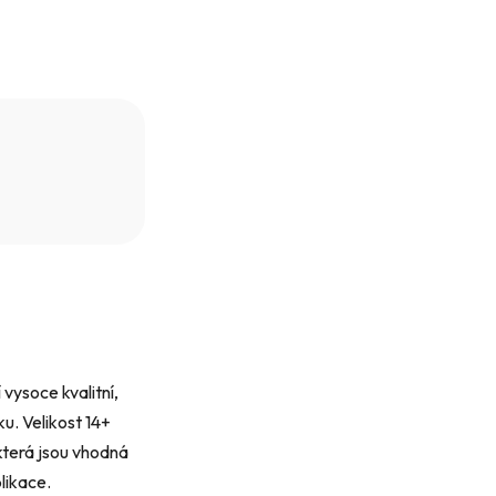
vysoce kvalitní,
ku. Velikost 14+
která jsou vhodná
likace.