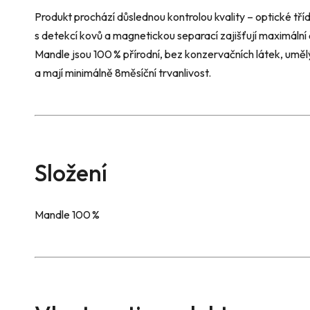
Produkt prochází důslednou kontrolou kvality – optické tř
s detekcí kovů a magnetickou separací zajišťují maximální 
Mandle jsou 100 % přírodní, bez konzervačních látek, umělý
a mají minimálně 8měsíční trvanlivost.
Složení
Mandle 100 %