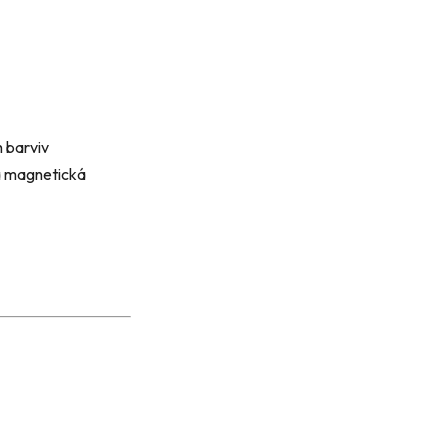
h barviv
 a magnetická