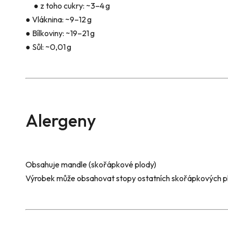
● z toho cukry: ~3–4 g
● Vláknina: ~9–12 g
● Bílkoviny: ~19–21 g
● Sůl: ~0,01 g
Alergeny
Obsahuje mandle (skořápkové plody)
Výrobek může obsahovat stopy ostatních skořápkových p