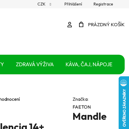
CZK
Přihlášení
Registrace
Přihlášení
PRÁZDNÝ KOŠÍK
NÁKUPNÍ
KOŠÍK
TY
ZDRAVÁ VÝŽIVA
KÁVA, ČAJ, NÁPOJE
 hodnocení
Značka:
FAETON
Mandle
lencia 14+