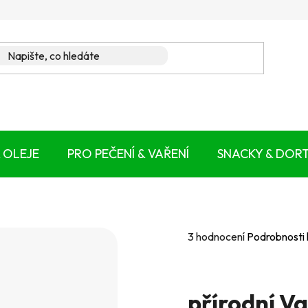
 OLEJE
PRO PEČENÍ & VAŘENÍ
SNACKY & DOR
Průměrné
3 hodnocení
Podrobnosti
hodnocení
produktu
je
přírodní Va