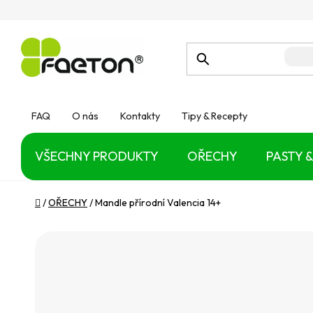
Přejít
na
obsah
FAQ
O nás
Kontakty
Tipy & Recepty
VŠECHNY PRODUKTY
OŘECHY
PASTY &
Domů
/
OŘECHY
/
Mandle přírodní Valencia 14+