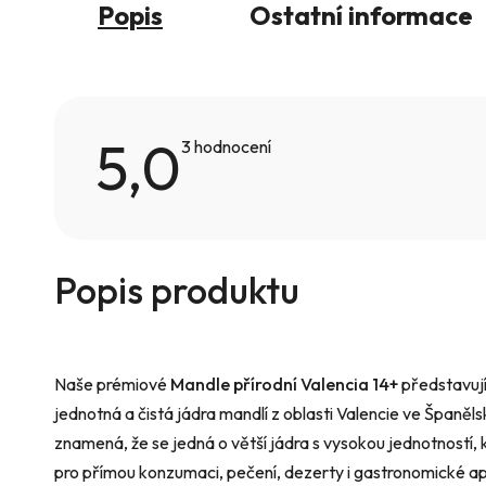
Popis
Ostatní informace
5,0
Průměrné
3 hodnocení
hodnocení
produktu
je
5,0
z
5
hvězdiček.
Popis produktu
Naše prémiové
Mandle přírodní Valencia 14+
představují 
jednotná a čistá jádra mandlí z oblasti Valencie ve Španěls
znamená, že se jedná o větší jádra s vysokou jednotností, 
pro přímou konzumaci, pečení, dezerty i gastronomické ap