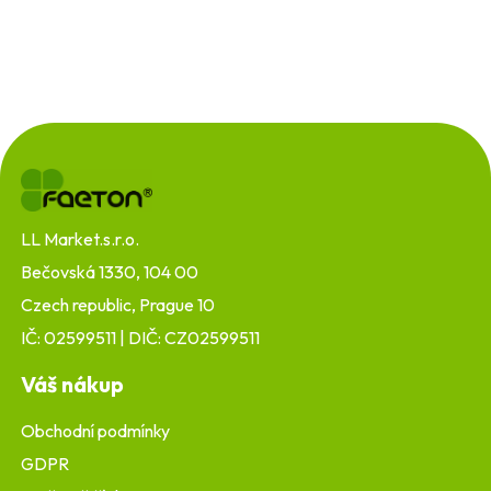
Z
á
p
a
t
LL Market.s.r.o.
í
Bečovská 1330, 104 00
Czech republic, Prague 10
IČ: 02599511 | DIČ: CZ02599511
Váš nákup
Obchodní podmínky
GDPR