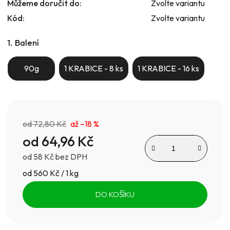
Můžeme doručit do:
Zvolte variantu
Kód:
Zvolte variantu
1. Balení
90g
1 KRABICE - 8 ks
1 KRABICE - 16 ks
od 72,80 Kč
až –18 %
od
64,96 Kč
od
58 Kč
bez DPH
Měrná cena:
od 560 Kč / 1 kg
DO KOŠÍKU