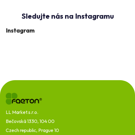
Instagram
Z
á
p
a
t
LL Market.s.r.o.
í
Bečovská 1330, 104 00
Czech republic, Prague 10