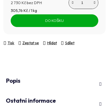
2 730 Kč bez DPH
Měrná cena:
305,76 Kč / 1 kg
DO KOŠÍKU
Tisk
Zeptat se
Hlídat
Sdílet
Popis
Ostatní informace