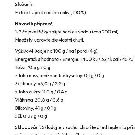
Složení:
Extrakt z pražené čekanky (100 %).
Návod k přípravě
1-2 čajové lžičky zalijte horkou vodou (cca 200 ml).
Množství upravte dle vlastní chuti.
Výživové údaje na 100 g / na 1 porci (4 g):
Energetická hodnota / Energie: 1 400 kJ / 327 kcal / 45 kJ 
Tuky: <0,5 g / 0 g
z toho nasycené mastné kyseliny: 0,1 g / 0 g
Sacharidy: 68,0 g / 2,2 g
z toho cukry: 11,0 g / 0,4 g
Vláknina: 20,0 g / 0,6 g
Bílkoviny: 4,1 g / 0,1 g
Sůl: 0,27 g / 0 g
Skladování:
Skladujte v suchu, chraňte před teplem a př