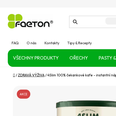
Přejít
na
obsah
FAQ
O nás
Kontakty
Tipy & Recepty
VŠECHNY PRODUKTY
OŘECHY
PASTY &
Domů
/
ZDRAVÁ VÝŽIVA
/
4Slim 100% čekankové kafe - instantní ná
AKCE