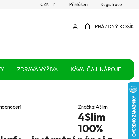
CZK
Přihlášení
Registrace
Přihlášení
PRÁZDNÝ KOŠÍK
NÁKUPNÍ
KOŠÍK
TY
ZDRAVÁ VÝŽIVA
KÁVA, ČAJ, NÁPOJE
 hodnocení
Značka:
4Slim
4Slim
100%