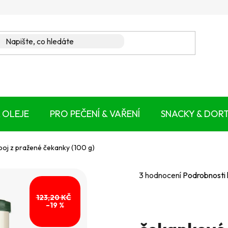
 OLEJE
PRO PEČENÍ & VAŘENÍ
SNACKY & DOR
poj z pražené čekanky (100 g)
Průměrné
3 hodnocení
Podrobnosti
hodnocení
123,20 KČ
produktu
–19 %
je