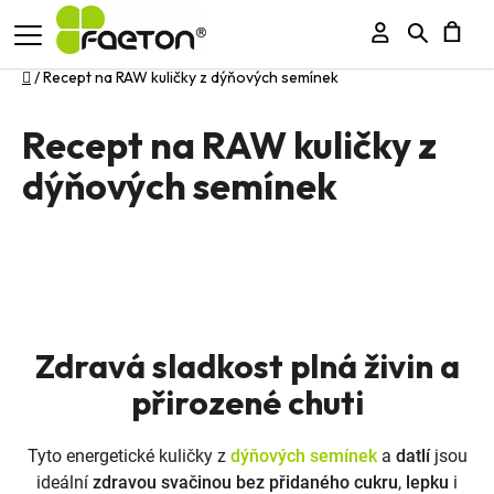
Přihlášení
Hledat
N
Domů
/
Recept na RAW kuličky z dýňových semínek
K
Recept na RAW kuličky z
dýňových semínek
RAW kuličky z dýňových
semínek
Zdravá sladkost plná živin a
přirozené chuti
Tyto energetické kuličky z
dýňových semínek
a
datlí
jsou
ideální
zdravou svačinou bez přidaného cukru
,
lepku
i