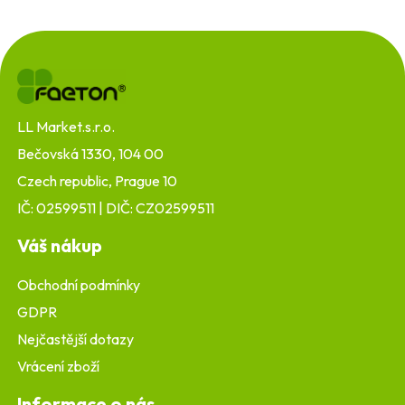
Z
á
p
a
t
LL Market.s.r.o.
í
Bečovská 1330, 104 00
Czech republic, Prague 10
IČ: 02599511 | DIČ: CZ02599511
Váš nákup
Obchodní podmínky
GDPR
Nejčastější dotazy
Vrácení zboží
Informace o nás