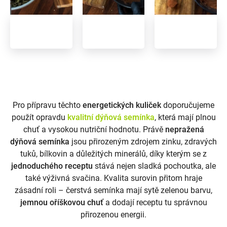
Pro přípravu těchto
energetických kuliček
doporučujeme
použít opravdu
kvalitní dýňová semínka
, která mají plnou
chuť a vysokou nutriční hodnotu. Právě
nepražená
dýňová semínka
jsou přirozeným zdrojem zinku, zdravých
tuků, bílkovin a důležitých minerálů, díky kterým se z
jednoduchého receptu
stává nejen sladká pochoutka, ale
také výživná svačina. Kvalita surovin přitom hraje
zásadní roli – čerstvá semínka mají sytě zelenou barvu,
jemnou oříškovou chuť
a dodají receptu tu správnou
přirozenou energii.