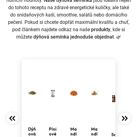
nutriční hodnoty.
Naše dýňová semínka
jsou ideální nejen
do tohoto receptu na zdravé energetické kuličky, ale také
do snídaňových kaší, smoothie, salátů nebo domácího
pečení. Pokud si chcete dopřát maximální kvalitu a chuť,
pod článkem najdete odkaz na naše
produkty
, kde si
můžete
dýňová semínka jednoduše objednat
. 🌿
Dýň
Píni
Ma
Ma
ová
ové
ndl
ndl
Sad