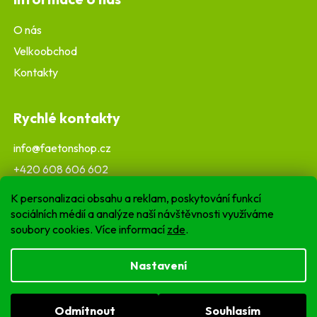
O nás
Velkoobchod
Kontakty
Rychlé kontakty
info@faetonshop.cz
+420 608 606 602
K personalizaci obsahu a reklam, poskytování funkcí
sociálních médií a analýze naší návštěvnosti využíváme
soubory cookies. Více informací
zde
.
Nastavení
Odmítnout
Souhlasím
Copyright 2026
Faetonshop.cz
. Všechna práva