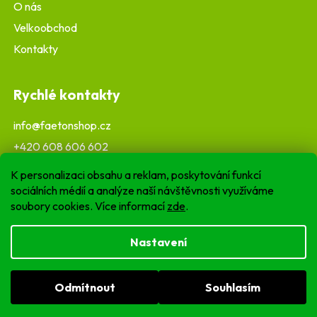
O nás
Velkoobchod
Kontakty
Rychlé kontakty
info@faetonshop.cz
+420 608 606 602
K personalizaci obsahu a reklam, poskytování funkcí
sociálních médií a analýze naší návštěvnosti využíváme
soubory cookies. Více informací
zde
.
Nastavení
Odmítnout
Souhlasím
Copyright 2026
Faetonshop.cz
. Všechna práva
vyhrazena.
Upravit nastavení cookies