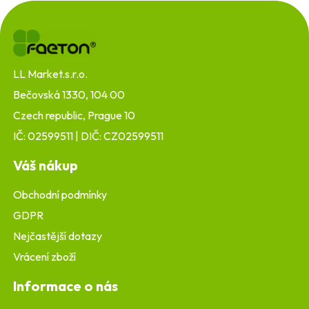
Z
á
p
a
t
LL Market.s.r.o.
í
Bečovská 1330, 104 00
Czech republic, Prague 10
IČ: 02599511 | DIČ: CZ02599511
Váš nákup
Obchodní podmínky
GDPR
Nejčastější dotazy
Vrácení zboží
Informace o nás