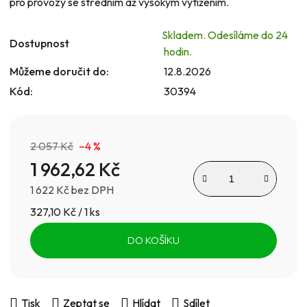
pro provozy se středním až vysokým vytížením.
Skladem. Odesíláme do 24
Dostupnost
hodin.
Můžeme doručit do:
12.8.2026
Kód:
30394
2 057 Kč
–4 %
1 962,62 Kč
1 622 Kč bez DPH
Měrná cena:
327,10 Kč / 1 ks
DO KOŠÍKU
Tisk
Zeptat se
Hlídat
Sdílet