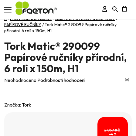
Přihlášení
Hledat
N
Domů
/
PRO PEČENÍ & VAŘENÍ
/
GASTRO POTŘEBY & DOPLŇKY
/
PAPÍROVÉ RUČNÍKY
/
Tork Matic® 290099 Papírové ručníky
K
přírodní, 6 rolí x 150m, H1
Tork Matic® 290099
Papírové ručníky přírodní,
6 rolí x 150m, H1
Průměrné
Neohodnoceno
Podrobnosti hodnocení
hodnocení
produktu
je
Značka:
Tork
0,0
z
5
2 057 KČ
–4 %